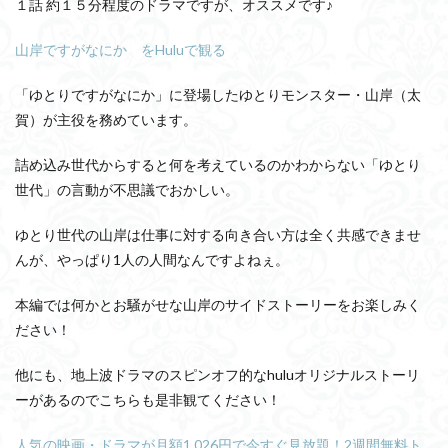
１話 約１５分程度のドラマですが、オススメです♪
山岸ですがなにか をHuluで観る
「ゆとりですがなにか」に登場したゆとりモンスター・山岸（太
賀）が主役を務めています。
詰め込み世代からすると何を考えているのかわからない「ゆとり
世代」の言動が不思議でおかしい。
ゆとり世代の山岸は仕事に対する向き合い方は全く共感できませ
んが、やっぱり1人の人間なんですよねぇ。
本編では何かとお騒がせな山岸のサイドストーリーをお楽しみく
ださい！
他にも、地上波ドラマのスピンオフ的なhuluオリジナルストーリ
ーがあるのでこちらも是非観てください！
人気の映画・ドラマが月額1,026円で今すぐ見放題！2週間無料ト