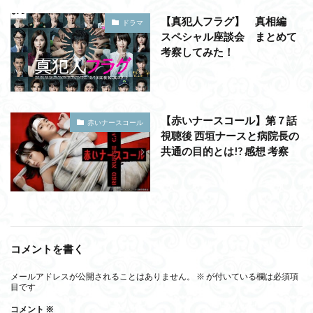
【真犯人フラグ】 真相編
ドラマ
スペシャル座談会 まとめて
考察してみた！
【赤いナースコール】第７話
赤いナースコール
視聴後 西垣ナースと病院長の
共通の目的とは!? 感想 考察
コメントを書く
メールアドレスが公開されることはありません。
※
が付いている欄は必須項
目です
コメント
※