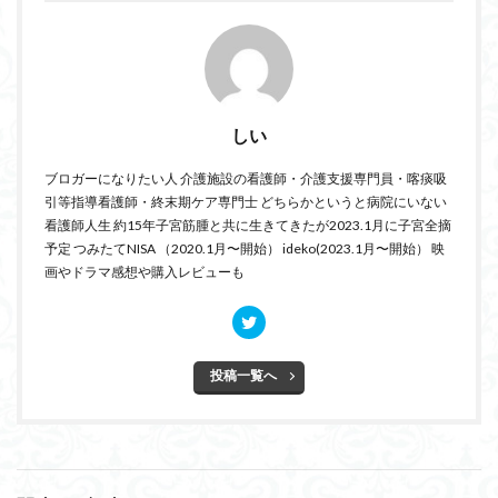
しい
ブロガーになりたい人 介護施設の看護師・介護支援専門員・喀痰吸
引等指導看護師・終末期ケア専門士 どちらかというと病院にいない
看護師人生 約15年子宮筋腫と共に生きてきたが2023.1月に子宮全摘
予定 つみたてNISA （2020.1月〜開始） ideko(2023.1月〜開始） 映
画やドラマ感想や購入レビューも
投稿一覧へ