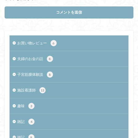
お買い物レビュー
6
夫婦のお金の話
8
子宮筋腫体験談
8
施設看護師
13
趣味
3
雑記
4
雑記
8