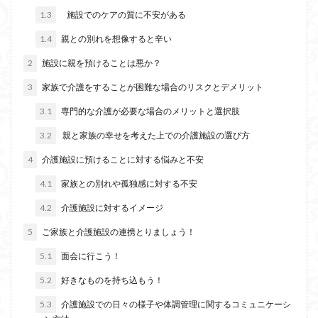
1.3
施設でのケアの質に不安がある
1.4
親との別れを想像すると辛い
2
施設に親を預けることは悪か？
3
家族で介護をすることが困難な場合のリスクとデメリット
3.1
専門的な介護が必要な場合のメリットと選択肢
3.2
親と家族の幸せを考えた上での介護施設の選び方
4
介護施設に預けることに対する悩みと不安
4.1
家族との別れや孤独感に対する不安
4.2
介護施設に対するイメージ
5
ご家族と介護施設の連携とりましょう！
5.1
面会に行こう！
5.2
好きなものを持ち込もう！
5.3
介護施設での日々の様子や体調管理に関するコミュニケーシ