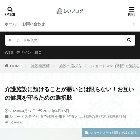
ホーム
お問い合わせ
WEB
デザイン
SEO
HOME
施設看護師
施設の選び方
ショートステイ利用で施設を
介護施設に預けることが悪いとは限らない！お互い
の健康を守るための選択肢
2023年4月16日
2023年4月16日
ショートステイ利用で施設を知る
,
特養とは
,
施設の選び方
,
施設看護師
81View
ショートステイ利用で施設を知る