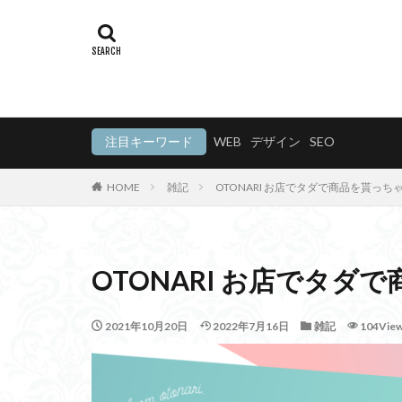
注目キーワード
WEB
デザイン
SEO
HOME
雑記
OTONARI お店でタダで商品を貰っち
OTONARI お店でタダ
2021年10月20日
2022年7月16日
雑記
104Vie