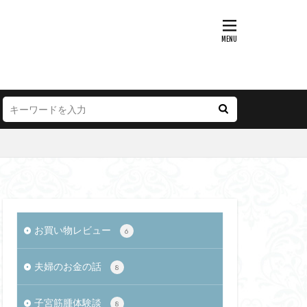
お買い物レビュー
6
夫婦のお金の話
8
子宮筋腫体験談
8