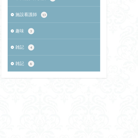
施設看護師
13
趣味
3
雑記
4
雑記
8