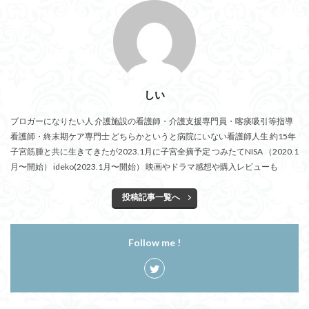
しい
ブロガーになりたい人 介護施設の看護師・介護支援専門員・喀痰吸引等指導
看護師・終末期ケア専門士 どちらかというと病院にいない看護師人生 約15年
子宮筋腫と共に生きてきたが2023.1月に子宮全摘予定 つみたてNISA （2020.1
月〜開始） ideko(2023.1月〜開始） 映画やドラマ感想や購入レビューも
投稿記事一覧へ
Follow me !