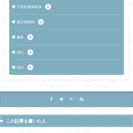
子宮筋腫体験談
8
施設看護師
13
趣味
3
雑記
4
雑記
8
この記事を書いた人