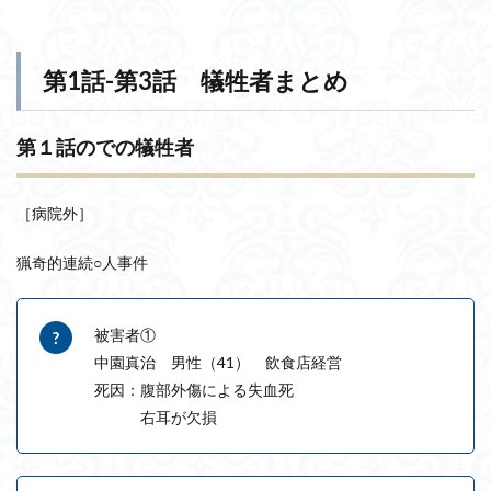
第1話-第3話 犠牲者まとめ
第１話のでの犠牲者
［病院外］
猟奇的連続○人事件
被害者①
中園真治 男性（41） 飲食店経営
死因：腹部外傷による失血死
右耳が欠損