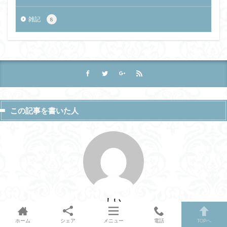
雑記
8
この記事を書いた人
しい
ブロガーになりたい人 介護施設の看護師・介護支援専門員・喀痰吸引等指導
ホーム
シェア
メニュー
電話
TOPへ