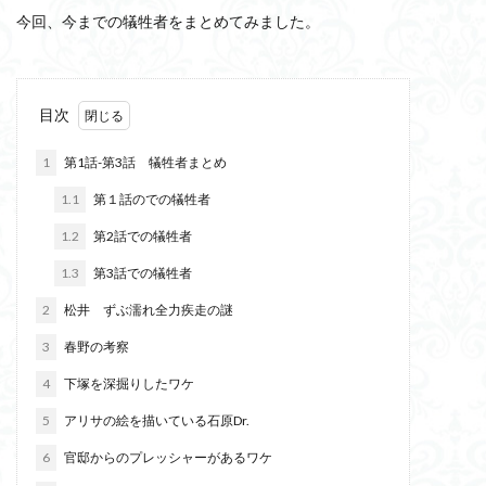
今回、今までの犠牲者をまとめてみました。
目次
1
第1話-第3話 犠牲者まとめ
1.1
第１話のでの犠牲者
1.2
第2話での犠牲者
1.3
第3話での犠牲者
2
松井 ずぶ濡れ全力疾走の謎
3
春野の考察
4
下塚を深掘りしたワケ
5
アリサの絵を描いている石原Dr.
6
官邸からのプレッシャーがあるワケ