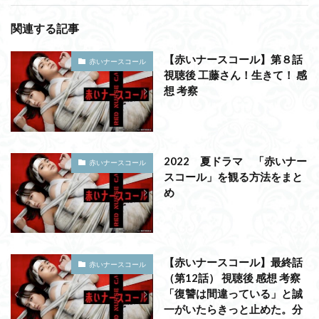
関連する記事
【赤いナースコール】第８話
赤いナースコール
視聴後 工藤さん！生きて！ 感
想 考察
2022 夏ドラマ 「赤いナー
赤いナースコール
スコール」を観る方法をまと
め
【赤いナースコール】最終話
赤いナースコール
（第12話） 視聴後 感想 考察
「復讐は間違っている」と誠
一がいたらきっと止めた。分