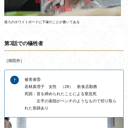
後ろのホワイトボードに下塚のことが書いてある
第3話での犠牲者
［病院外］
被害者⑧
若林真理子 女性 （28） 飲食店勤務
死因：首を締められたことによる窒息死
左手の薬指がペンチのようなもので切り取ら
れた形跡あり