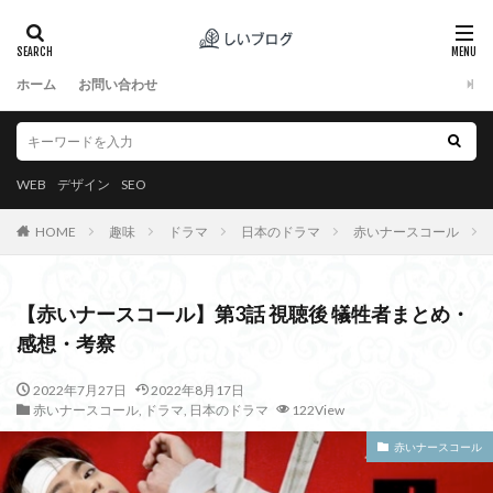
ホーム
お問い合わせ
WEB
デザイン
SEO
HOME
趣味
ドラマ
日本のドラマ
赤いナースコール
【赤いナースコール】第3話 視聴後 犠牲者まとめ・
感想・考察
2022年7月27日
2022年8月17日
赤いナースコール
,
ドラマ
,
日本のドラマ
122View
赤いナースコール