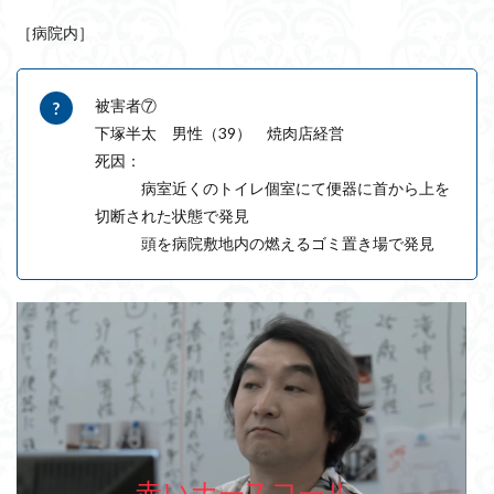
［病院内］
被害者⑦
下塚半太 男性（39） 焼肉店経営
死因：
病室近くのトイレ個室にて便器に首から上を
切断された状態で発見
頭を病院敷地内の燃えるゴミ置き場で発見