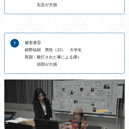
右足が欠損
被害者⑤
錦野祐樹 男性（22） 大学生
死因：殴打された事による撲○
頭部が欠損