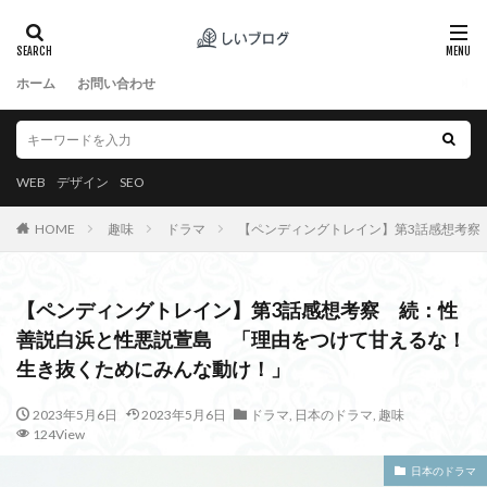
ホーム
お問い合わせ
WEB
デザイン
SEO
HOME
趣味
ドラマ
【ペンディングトレイン】第3話感想考察
【ペンディングトレイン】第3話感想考察 続：性
善説白浜と性悪説萱島 「理由をつけて甘えるな！
生き抜くためにみんな動け！」
2023年5月6日
2023年5月6日
ドラマ
,
日本のドラマ
,
趣味
124View
日本のドラマ