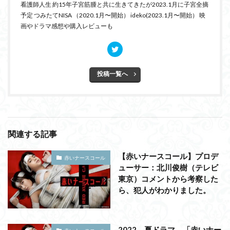
看護師人生 約15年子宮筋腫と共に生きてきたが2023.1月に子宮全摘
予定 つみたてNISA （2020.1月〜開始） ideko(2023.1月〜開始） 映
画やドラマ感想や購入レビューも
投稿一覧へ
関連する記事
【赤いナースコール】プロデ
赤いナースコール
ューサー：北川俊樹（テレビ
東京）コメントから考察した
ら、犯人がわかりました。
2022 夏ドラマ 「赤いナー