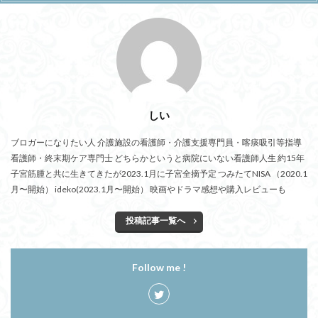
しい
ブロガーになりたい人 介護施設の看護師・介護支援専門員・喀痰吸引等指導
看護師・終末期ケア専門士 どちらかというと病院にいない看護師人生 約15年
子宮筋腫と共に生きてきたが2023.1月に子宮全摘予定 つみたてNISA （2020.1
月〜開始） ideko(2023.1月〜開始） 映画やドラマ感想や購入レビューも
投稿記事一覧へ
Follow me !