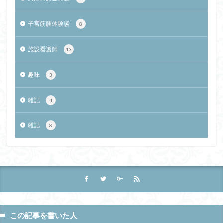
子宮筋腫体験談
8
施設看護師
13
趣味
3
雑記
4
雑記
8
この記事を書いた人