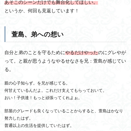
あそこのシーンだけでも舞台化してほしい。
というか、何回も見返しています！
萱島、弟への想い
自分と弟のことを守るために
やるだけやった
のにグレやが
って。と親が思うようなやるせなさを兄：萱島が感じてい
る。
親の心子知らず。を兄が感じてる。
何甘えているんだよ。これだけ支えてもらっておいて。
おい！子供達！もっと頑張ってくれよぉ。
部屋のグレードも良くなっていることからすると、萱島はかなり
努力したはず。
普通以上の生活を提供していたはず。