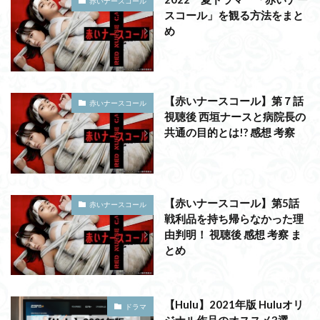
赤いナースコール
スコール」を観る方法をまと
め
【赤いナースコール】第７話
赤いナースコール
視聴後 西垣ナースと病院長の
共通の目的とは!? 感想 考察
【赤いナースコール】第5話
赤いナースコール
戦利品を持ち帰らなかった理
由判明！ 視聴後 感想 考察 ま
とめ
【Hulu】2021年版 Huluオリ
ドラマ