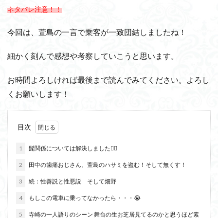
ネタバレ注意！！
今回は、萱島の一言で乗客が一致団結しましたね！
細かく刻んで感想や考察していこうと思います。
お時間よろしければ最後まで読んでみてください。よろし
くお願いします！
目次
1
髭関係については解決しました🙆‍♀️
2
田中の歯痛おじさん、萱島のハサミを盗む！そして無くす！
3
続：性善説と性悪説 そして畑野
4
もしこの電車に乗ってなかったら・・・😭
5
寺崎の一人語りのシーン 舞台の生お芝居見てるのかと思うほど素