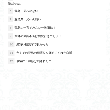
敵だった。
6
萱島、弟への想い
7
萱島弟、兄への想い
8
萱島の一言でみんな一致団結！
9
畑野の体調不良は病院行きでしょ！！
10
爆買い観光客で良かった！
11
今までの萱島の頑張りを褒めてくれた白浜
12
最後に：加藤は刺された？