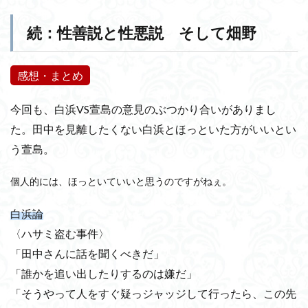
続：性善説と性悪説 そして畑野
感想・まとめ
今回も、白浜VS萱島の意見のぶつかり合いがありまし
た。田中を見離したくない白浜とほっといた方がいいとい
う萱島。
個人的には、ほっといていいと思うのですがねぇ。
白浜論
〈ハサミ盗む事件〉
「田中さんに話を聞くべきだ」
「誰かを追い出したりするのは嫌だ」
「そうやって人をすぐ疑っジャッジして行ったら、この先